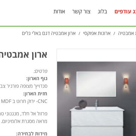
ג עודפים
בלוג
צור קשר
אודות
 אמבטיה
ארונות אפוקסי
ארון אמבטיה דגם באלי גלים
/
/
ארון אמבטיה 
פרטים:
גוף הארון:
סנדויץ' מצופה פורניר צב
חזית הארון:
CNC- ירוק חרוט ב MDF צבוע אפוקסי (שלייפלאק).
פרזול אל חלד, מנגנוני טר
מראה מסגרת אלומיניום.
מידות לבחירה: