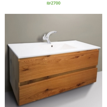
₪2700