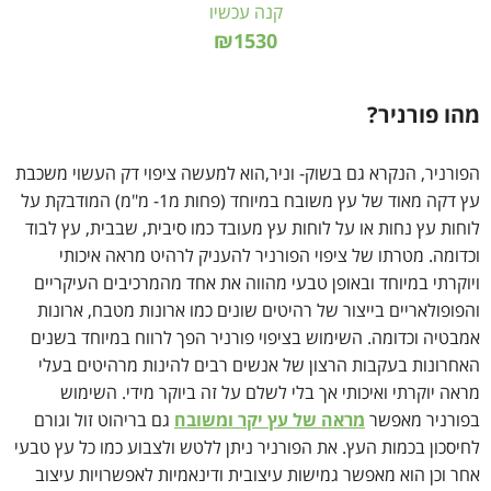
קנה עכשיו
₪1530
מהו פורניר?
הפורניר, הנקרא גם בשוק- וניר,הוא למעשה ציפוי דק העשוי משכבת
עץ דקה מאוד של עץ משובח במיוחד (פחות מ1- מ"מ) המודבקת על
לוחות עץ נחות או על לוחות עץ מעובד כמו סיבית, שבבית, עץ לבוד
וכדומה. מטרתו של ציפוי הפורניר להעניק לרהיט מראה איכותי
ויוקרתי במיוחד ובאופן טבעי מהווה את אחד מהמרכיבים העיקריים
והפופולאריים בייצור של רהיטים שונים כמו ארונות מטבח, ארונות
אמבטיה וכדומה. השימוש בציפוי פורניר הפך לרווח במיוחד בשנים
האחרונות בעקבות הרצון של אנשים רבים להינות מרהיטים בעלי
מראה יוקרתי ואיכותי אך בלי לשלם על זה ביוקר מידי. השימוש
בפורניר מאפשר
מראה של עץ יקר ומשובח
גם בריהוט זול וגורם
לחיסכון בכמות העץ. את הפורניר ניתן ללטש ולצבוע כמו כל עץ טבעי
אחר וכן הוא מאפשר גמישות עיצובית ודינאמיות לאפשרויות עיצוב