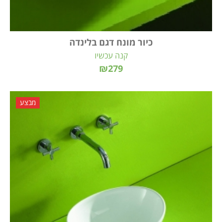
כיור מונח דגם בלינדה
קנה עכשיו
₪279
מבצע