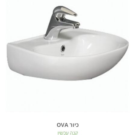
כיור OVA
קנה עכשיו