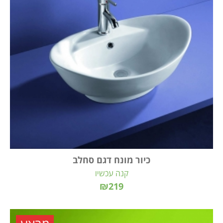
כיור מונח דגם סחלב
קנה עכשיו
₪219