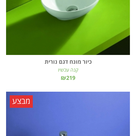
כיור מונח דגם נורית
קנה עכשיו
₪219
מבצע