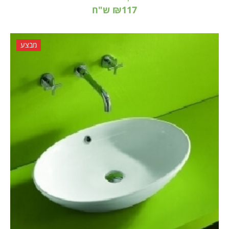
₪117 ש"ח
מבצע