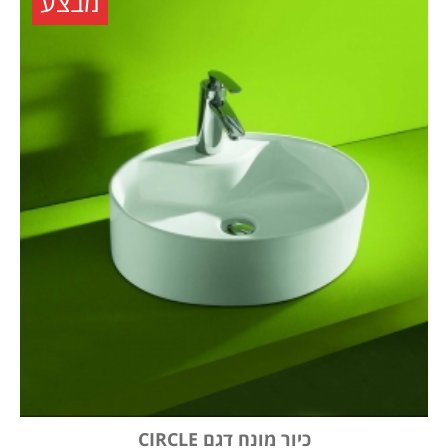
מבצע
כיור מונח דגם CIRCLE