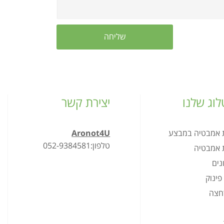
וג שלנו
יצירת קשר
ת אמבטיה במבצע
Aronot4U
טלפון:052-9384581
ת אמבטיה
נים
פינוק
רחצה