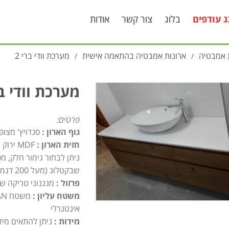
ג עודפים
בלוג
צור קשר
אודות
 אמבטיה
ארונות אמבטיה בהתאמה אישית
מערכת וודי ברי 2
/
/
מערכת וודי בר
פרטים:
גוף הארון :
סנדויץ' מצו
חזית הארון :
MDF ירוק מצופה פורניר/ צבוע בהתאמה אישית ללקוח.
ניתן לבחור גימור חלק, מס
שבקטלוג (מעל 200 דגמים)
פרזול :
מנגנוני טריקה שק
משטח עליון :
אינטגרלי
מידות :
ניתן להתאים מיד