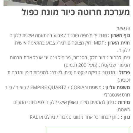
מערכת חרוטה כיור מונח כפול
פרטים:
גוף הארון :
סנדויץ' מצופה פורניר / צבוע בהתאמה אישית ללקוח
חזית הארון :
MDF ירוק מצופה פורניר/ צבוע בהתאמה אישית
ללקוח.
ניתן לבחור גימור חלק, מסגרות, פרופיל וינטייג' או כל אחת מרמות
הגימור שבקטלוג (מעל 200 דגמים)
פרזול :
מנגנוני טריקה שקטים (ניתן לשדרג למגירות דופן והגבהות
זכוכית)
משטח עליון :
משטח EMPIRE QUARTZ / CORIAN / בוצ'ר / כיור
חרס אינטגרלי
מידות :
ניתן להתאים מידה באופן אישי ללקוח לפי נתוני המקום
בשטח.
גוון :
ניתן לבחור כל אחד מגווני טמבור / נירלט או RAL