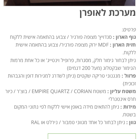
מערכת לאופרן
פרטים:
גוף הארון :
סנדויץ' מצופה פורניר / צבוע בהתאמה אישית ללקוח
חזית הארון :
MDF ירוק מצופה פורניר/ צבוע בהתאמה אישית
ללקוח.
ניתן לבחור גימור חלק, מסגרות, פרופיל וינטייג' או כל אחת מרמות
הגימור שבקטלוג (מעל 200 דגמים)
פרזול :
מנגנוני טריקה שקטים (ניתן לשדרג למגירות דופן והגבהות
זכוכית)
משטח עליון :
משטח EMPIRE QUARTZ / CORIAN / בוצ'ר / כיור
חרס אינטגרלי
מידות :
ניתן להתאים מידה באופן אישי ללקוח לפי נתוני המקום
בשטח.
גוון :
ניתן לבחור כל אחד מגווני טמבור / נירלט או RAL