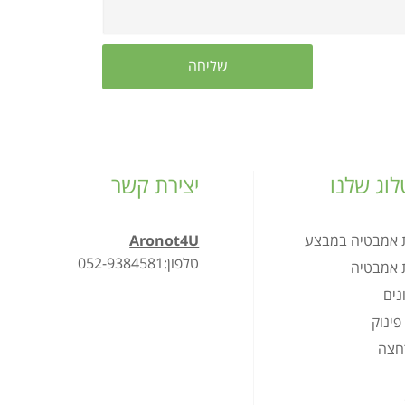
וג שלנו
יצירת קשר
ת אמבטיה במבצע
Aronot4U
טלפון:052-9384581
ת אמבטיה
נים
פינוק
רחצה