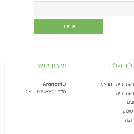
וג שלנו
יצירת קשר
ת אמבטיה במבצע
Aronot4U
טלפון:052-9384581
ת אמבטיה
נים
פינוק
רחצה