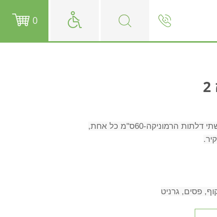
0
2
יר.
וף, פסים, גרניט