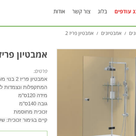
ג עודפים
בלוג
צור קשר
אודות
ים
אמבטיונים
אמבטיון פריז 2
/
/
אמבטיון פריז 
פרטים:
אמבטיון פריז 2 בנוי משתי דלתות הרמוניקה-60ס"מ כל אחת,
המתקפלות ונצמדות לק
מידה 120ס"מ
גובה 140ס"מ
זכוכית מחוסמת
קיים בגימור זכוכית: שק