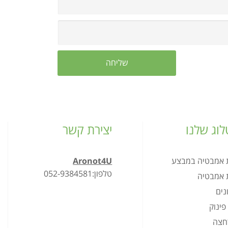
וג שלנו
יצירת קשר
ת אמבטיה במבצע
Aronot4U
טלפון:052-9384581
ת אמבטיה
נים
פינוק
רחצה