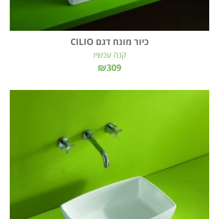
כיור מונח דגם CILIO
קנה עכשיו
₪309