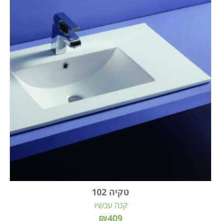
טקיה 102
קנה עכשיו
₪409