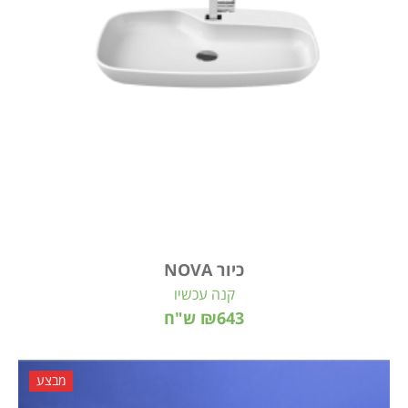
כיור NOVA
קנה עכשיו
₪643 ש"ח
מבצע