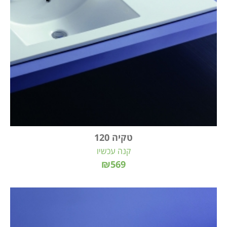
טקיה 120
קנה עכשיו
₪569