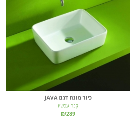
כיור מונח דגם JAVA
קנה עכשיו
₪289