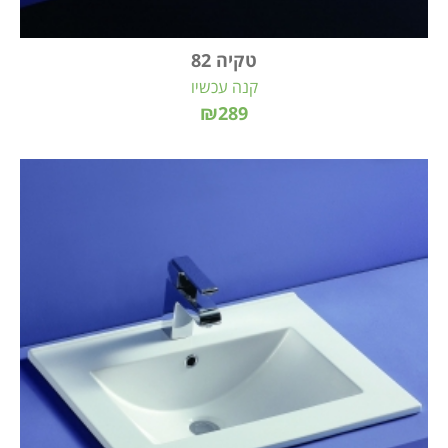
טקיה 82
קנה עכשיו
₪289