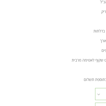
נ"ל
יק
 בדלתות
ורך
ים
ט שקוף לאטימה מרבית