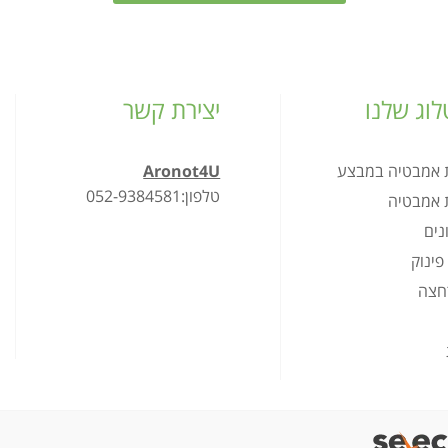
וג שלנו
יצירת קשר
ת אמבטיה במבצע
Aronot4U
טלפון:052-9384581
ת אמבטיה
נים
פינוק
רחצה