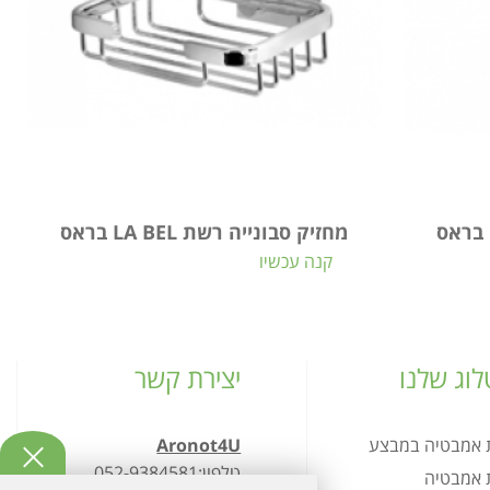
מחזיק סבונייה רשת LA BEL בראס
קנה עכשיו
וג שלנו
יצירת קשר
ת אמבטיה במבצע
Aronot4U
טלפון:052-9384581
ת אמבטיה