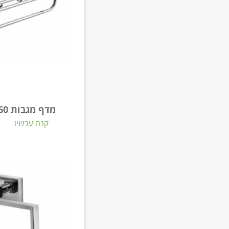
מדף מגבות 60 ס"מ LA BEL בראס
קנה עכשיו