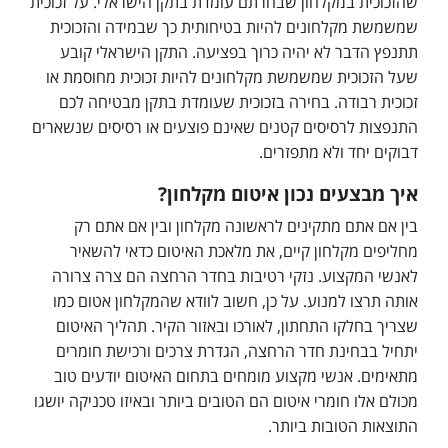
שהזכוכית במקלחון שבחרתם עומדת בתקן הישראלי. על זכוכית
שמשמשת מקלחונים להיות בטיחותית כך שבמידה והזכוכית
תתנפץ הדבר לא יהיה כרוך בפציעה. התקן הישראלי קובע
שעל הזכוכית שמשמשת מקלחונים להיות זכוכית מחוסמת או
זכוכית רבודה. בחירה בזכוכית שעומדת בתקן מבטיחה לכם
התנפצות לרסיסים קטנים שאינם פוצעים או רסיסים שנשארים
דבוקים יחד ולא מתפזרים.
איך מבצעים נכון איטום מקלחון?
בין אם אתם מתקינים לראשונה מקלחון ובין אם אתם רק
מחליפים מקלחון קיים, את מלאכת האיטום כדאי להשאיר
לאנשי המקצוע. נזקי רטיבות בחדר הרחצה הם צרה צרורה
אותה תרצו למנוע. על כן, חשוב לוודא שהמקלחון אטום כמו
שצריך בחלקו התחתון, לאורכו ובאזור הקיר. תהליך האיטום
יתחיל בבחינת חדר הרחצה, הגדרת צרכים ורכישת חומרים
מתאימים. אנשי מקצוע מומחים בתחום האיטום יודעים טוב
מכולם אלו חומרי איטום הם הטובים ביותר ובאיזו טכניקה יושגו
התוצאות הטובות ביותר.